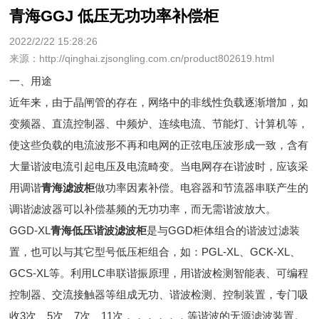
青海GGJ 低压无功功率补偿柜
2022/2/22 15:28:26
来源：http://qinghai.zjsongling.com.cn/product802619.html
一、用途
近年来，由于晶闸管的存在，网络中的非线性负载逐渐增加，如
变频器、直流控制器、中频炉、连续电流、节能灯、计算机等，
使这些负载的电流波形不再和电网的正弦电压波形成一致，含有
大量谐波电流引起电压及电流畸变。当电网存在谐波时，应该采
用调谐
青海滤波柜
做功率因素补偿。电容器和节流器串联产生的
调谐滤波器可以补偿基频的无功功率，而无需谐波放大。
GGD-XL
青海低压谐波滤波柜
是与GGD柜体组合的谐波过滤装
置，也可以与其它型号低压柜组合，如：PGL-XL、GCK-XL、
GCS-XL等。利用LC串联谐振原理，用谐波检测智能表、可编程
控制器、交流接触器等组成无功、谐波检测、控制装置，专门吸
收3次、5次、7次、11次．．．．．．等谐波的无源滤波装置。