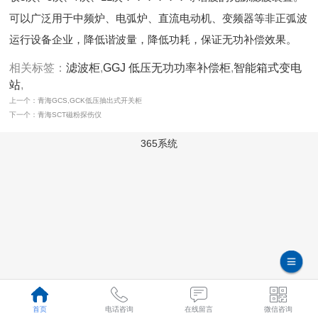
可以广泛用于中频炉、电弧炉、直流电动机、变频器等非正弧波
运行设备企业，降低谐波量，降低功耗，保证无功补偿效果。
相关标签：
滤波柜
,
GGJ 低压无功功率补偿柜
,
智能箱式变电
站
,
上一个：青海GCS,GCK低压抽出式开关柜
下一个：青海SCT磁粉探伤仪
365系统
首页
电话咨询
在线留言
微信咨询