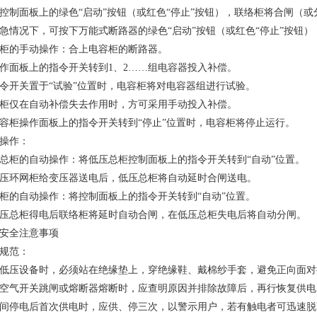
控制面板上的绿色“启动”按钮（或红色“停止”按钮），联络柜将合闸（或
急情况下，可按下万能式断路器的绿色“启动”按钮（或红色“停止”按钮
柜的手动操作：合上电容柜的断路器。
作面板上的指令开关转到1、2……组电容器投入补偿。
令开关置于“试验”位置时，电容柜将对电容器组进行试验。
柜仅在自动补偿失去作用时，方可采用手动投入补偿。
容柜操作面板上的指令开关转到“停止”位置时，电容柜将停止运行。
操作：
总柜的自动操作：将低压总柜控制面板上的指令开关转到“自动”位置。
压环网柜给变压器送电后，低压总柜将自动延时合闸送电。
柜的自动操作：将控制面板上的指令开关转到“自动”位置。
压总柜得电后联络柜将延时自动合闸，在低压总柜失电后将自动分闸。
安全注意事项
规范：
低压设备时，必须站在绝缘垫上，穿绝缘鞋、戴棉纱手套，避免正向面对
空气开关跳闸或熔断器熔断时，应查明原因并排除故障后，再行恢复供电
间停电后首次供电时，应供、停三次，以警示用户，若有触电者可迅速脱