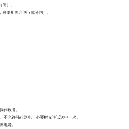
分闸）。
），联络柜将合闸（或分闸）。
操作设备。
。不允许强行送电，必要时允许试送电一次。
离电源。