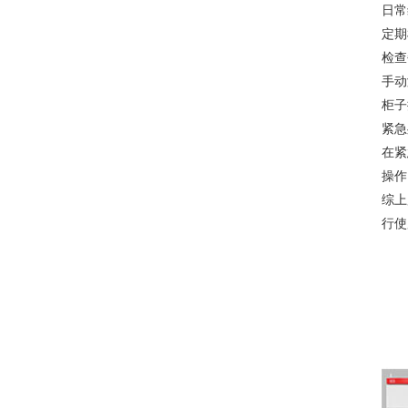
日常
定期
检查
手动
柜子
紧急
在紧
操作
综上
行使