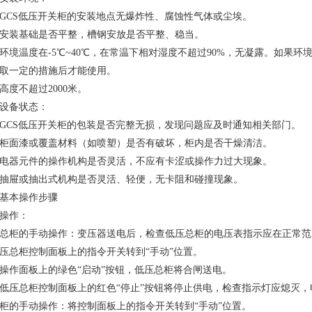
GCS低压开关柜的安装地点无爆炸性、腐蚀性气体或尘埃。
安装基础是否平整，槽钢安放是否平整、稳当。
环境温度在-5℃~40℃，在常温下相对湿度不超过90%，无凝露。如果
取一定的措施后才能使用。
高度不超过2000米。
设备状态：
GCS低压开关柜的包装是否完整无损，发现问题应及时通知相关部门。
柜面漆或覆盖材料（如喷塑）是否有破坏，柜内是否干燥清洁。
电器元件的操作机构是否灵活，不应有卡涩或操作力过大现象。
抽屉或抽出式机构是否灵活、轻便，无卡阻和碰撞现象。
基本操作步骤
操作：
总柜的手动操作：变压器送电后，检查低压总柜的电压表指示应在正常范
压总柜控制面板上的指令开关转到“手动”位置。
操作面板上的绿色“启动”按钮，低压总柜将合闸送电。
低压总柜控制面板上的红色“停止”按钮将停止供电，检查指示灯应熄灭
柜的手动操作：将控制面板上的指令开关转到“手动”位置。