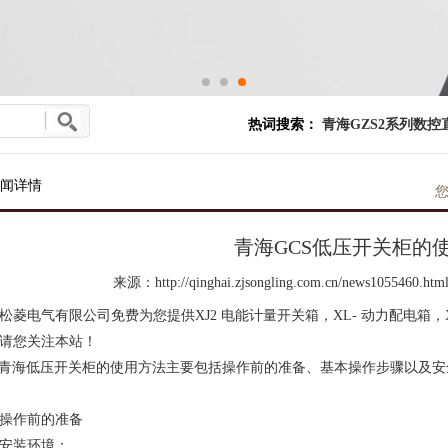
热词搜索：
青海GZS2系列数控
闻详情
您
青海GCS低压开关柜的
来源：http://qinghai.zjsongling.com.cn/news1055460.htm
松菱电气有限公司免费为您提供
XJ2 电能计量开关箱
，XL- 动力配电箱
请您关注本站！
青海低压开关柜
的使用方法主要包括操作前的准备、基本操作步骤以及安
操作前的准备
安装环境：