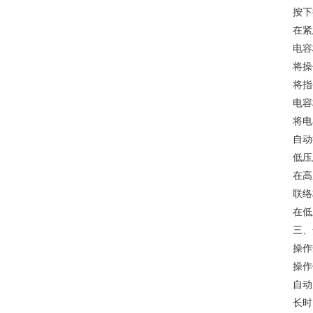
按下
在紧
电容
将操
将指
电容
将电
自动
低压
在高
联络
在低
三、
操作
操作
自动
长时