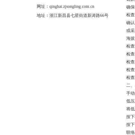
网址：
qinghai.zjsongling.com.cn
确保
检查
地址：浙江新昌县七星街道新涛路66号
确认
或采
海拔
检查
检查
检查
检查
检查
二、
手动
低压
将低
按下
按下
联络