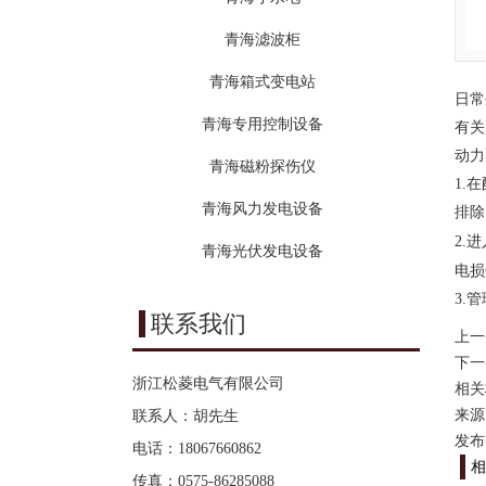
青海滤波柜
青海箱式变电站
日常
青海专用控制设备
有关
动力
青海磁粉探伤仪
1.
在
青海风力发电设备
排除
2.
进
青海光伏发电设备
电损
3.
管
联系我们
上一
下一
浙江松菱电气有限公司
相关
来源：h
联系人：胡先生
发布时
电话：18067660862
相
传真：0575-86285088