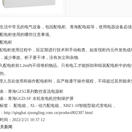
生活中常见的电气设备，包括配电柜、
青海配电箱
等，使用电器设备必须
配电柜使用的哪些注意事项。
配电柜
配电柜使用过程中，应定期进行技术和手动检查。如发现柜内元件发热或
，减少事故。柜子要干净，没有灰尘和杂物
.
入配电柜前
内不得堆积物品。只有电工才能拆卸和组装配电柜中的电
1.2m
伤。
理人员在使用和操作配电柜时，应严格遵守操作规程，不得超过其所能承
条：
青海GZS2系列数控直流电源柜
条：
青海GGD-SF 水轮发电机控制保护屏
标签：
配电箱
,
XL- 动力配电箱
,
XBZ1-10智能型箱式变电站
,
ttp://qinghai.zjsongling.com.cn/product802307.html
间：2022/2/21 10:37:12
关新闻