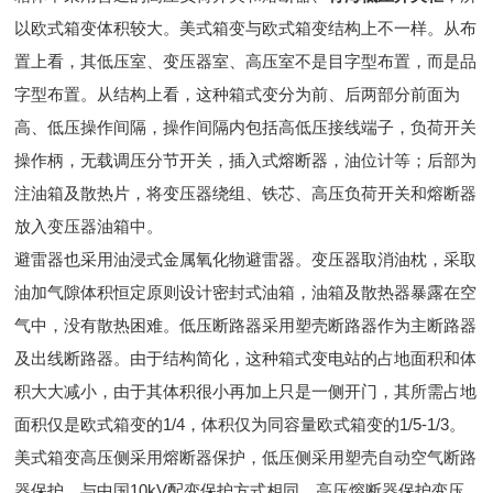
以欧式箱变体积较大。美式箱变与欧式箱变结构上不一样。从布
置上看，其低压室、变压器室、高压室不是目字型布置，而是品
字型布置。从结构上看，这种箱式变分为前、后两部分前面为
高、低压操作间隔，操作间隔内包括高低压接线端子，负荷开关
操作柄，无载调压分节开关，插入式熔断器，油位计等；后部为
注油箱及散热片，将变压器绕组、铁芯、高压负荷开关和熔断器
放入变压器油箱中。
避雷器也采用油浸式金属氧化物避雷器。变压器取消油枕，采取
油加气隙体积恒定原则设计密封式油箱，油箱及散热器暴露在空
气中，没有散热困难。低压断路器采用塑壳断路器作为主断路器
及出线断路器。由于结构简化，这种箱式变电站的占地面积和体
积大大减小，由于其体积很小再加上只是一侧开门，其所需占地
面积仅是欧式箱变的1/4，体积仅为同容量欧式箱变的1/5-1/3。
美式箱变高压侧采用熔断器保护，低压侧采用塑壳自动空气断路
器保护，与中国10kV配变保护方式相同。高压熔断器保护变压