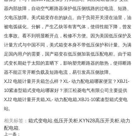
器内部故障，自动空气断路器保护低压侧线路的过电流、短路、
欠电压故障。美式箱变存在的缺点。由于负荷开关浸在油里，油
被电弧碳化、分解，产生乙炔等有害气体，使得性能下降，曾发
生事故。看不到明显断开点，检修不方便。因为美国低压保护及
计量方式与中国不同，美式箱变本身不带低压保护和计量。为满
足国内用户的需要，国产箱变在低压侧加装低压配电柜。由于箱
式变长期处于太阳的直晒下，影响塑壳断路器的散热，使得断路
器不能正常开断负载及短路电流，易引发高压侧故障。
XJ2 电能计量开关箱怎么样？XL- 动力配电箱哪家便宜？XBJ1-
10紧凑型箱式变电站哪家好？浙江松菱电气有限公司主要提供
XJ2 电能计量开关箱,XL- 动力配电箱,XBJ1-10紧凑型箱式变电
站,
相关标签：
箱式变电站
,
低压开关柜
,
KYN28高压开关柜
,
动力
配电箱
,
上一条：