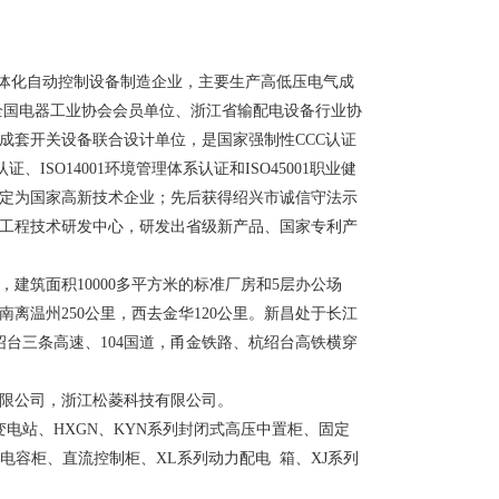
一体化自动控制设备制造企业，主要生产高低压电气成
全国电器工业协会会员单位、浙江省输配电设备行业协
成套开关设备联合设计单位，是国家强制性CCC认证
ISO14001环境管理体系认证和ISO45001职业健
被认定为国家高新技术企业；先后获得绍兴市诚信守法示
备工程技术研发中心，研发出省级新产品、国家专利产
建筑面积10000多平方米的标准厂房和5层办公场
南离温州250公里，西去金华120公里。新昌处于长江
台三条高速、104国道，甬金铁路、杭绍台高铁横穿
限公司，浙江松菱科技有限公司。
变电站、HXGN、KYN系列封闭式高压中置柜、固定
波电容柜、直流控制柜、XL系列动力配电 箱、XJ系列