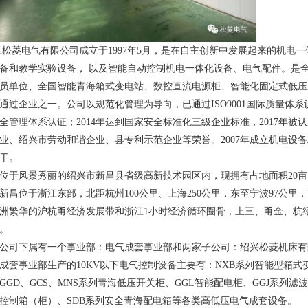
松菱电气有限公司成立于1997年5月，是在自主创新中发展起来的机电
备和教学实验设备， 以及智能自动控制机电一体化设备、电气配件。是
员单位、全国智能
青海箱式变电站
、数控直流电源柜、智能化固定式低压
通过企业之一。公司以规范化管理为导向，已通过ISO9001国际质量体系认证、
全管理体系认证；2014年达到国家安全标准化三级企业标准，2017年
业、绍兴市劳动和谐企业、县专利示范企业等荣誉。2007年成立机电设
干。
位于风景秀丽的绍兴市新昌县省级高新技术园区内，现拥有占地面积20亩，
新昌位于浙江东部，北距杭州100公里、上海250公里，东至宁波97公里，
洲繁华的沪杭甬经济发展带和浙江1小时经济循环圈骨，上三、甬金、杭绍
境。
公司下属有一个事业部：电气成套事业部和两家子公司：绍兴松菱机床有
成套事业部生产的10KV以下电气控制设备主要有：NXB系列智能型箱式
GGD、GCS、MNS系列
青海低压开关柜
、GGL智能配电柜、GGJ系列滤
控制箱（柜）、SDB系列安全
青海配电箱
等各类高低压电气成套设备。