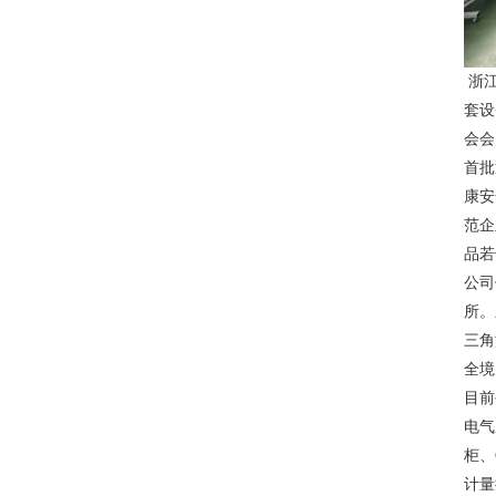
浙江
套设
会会
首批
康安
范企
品若
公司
所。
三角
全
目前
电气
柜、
计量