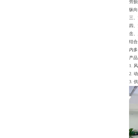
劳损
纵向
三、
四、
念、
结合
内多
产品
1.
2.
3.