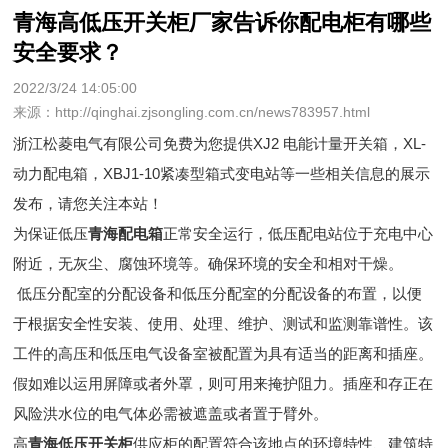
青海高低压开关柜厂家告诉你配电柜有哪些
安全要求？
2022/3/24 14:05:00
来源：http://qinghai.zjsongling.com.cn/news783957.html
浙江松菱电气有限公司免费为您提供
XJ2 电能计量开关箱
，XL-
动力配电箱，XBJ1-10紧凑型箱式变电站等一些相关信息的展示
发布，请您关注本站！
为保证低压
青海配电箱
正常安全运行，低压配电站位于充电中心
附近，无灰尘、腐蚀环境等。确保环境的安全和相对干燥。
低压分配室的分配设备和低压分配室的分配设备的布置，以便
于根据安全性安装、使用、处理、维护、测试和监测靠谱性。该
工件的高压和低压电气设备室被配置为具有适当的距离和插座。
假如难以运用屏障或者外罩，则可用来掩护阻力。插座和存正在
风险洪水位的电气体必需被遮盖或者置于臂外。
高
青海低压开关柜
供应柜的配置符合该地点的环境特性、建筑特