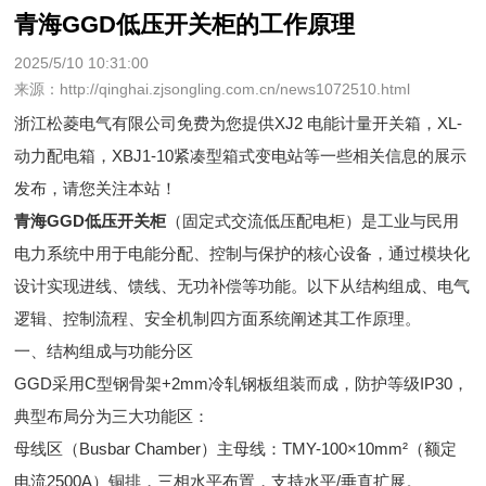
青海GGD低压开关柜的工作原理
2025/5/10 10:31:00
来源：http://qinghai.zjsongling.com.cn/news1072510.html
浙江松菱电气有限公司免费为您提供
XJ2 电能计量开关箱
，XL-
动力配电箱，XBJ1-10紧凑型箱式变电站等一些相关信息的展示
发布，请您关注本站！
青海GGD低压开关柜
（固定式交流低压配电柜）是工业与民用
电力系统中用于电能分配、控制与保护的核心设备，通过模块化
设计实现进线、馈线、无功补偿等功能。以下从结构组成、电气
逻辑、控制流程、安全机制四方面系统阐述其工作原理。
一、结构组成与功能分区
GGD采用C型钢骨架+2mm冷轧钢板组装而成，防护等级IP30，
典型布局分为三大功能区：
母线区（Busbar Chamber）主母线：TMY-100×10mm²（额定
电流2500A）铜排，三相水平布置，支持水平/垂直扩展。