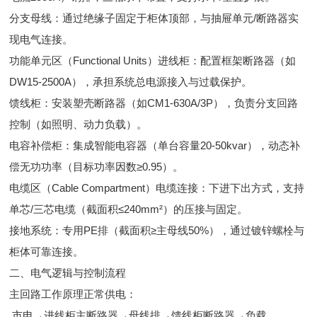
分支母线：通过绝缘子固定于柜体顶部，与抽屉单元/断路器实
现电气连接。
功能单元区（Functional Units）进线柜：配置框架断路器（如
DW15-2500A），承担系统总电源接入与过载保护。
馈线柜：安装塑壳断路器（如CM1-630A/3P），负责分支回路
控制（如照明、动力负载）。
电容补偿柜：集成智能电容器（单台容量20-50kvar），动态补
偿无功功率（目标功率因数≥0.95）。
电缆区（Cable Compartment）电缆连接：下进下出方式，支持
单芯/三芯电缆（截面积≤240mm²）的压接与固定。
接地系统：专用PE排（截面积≥主母线50%），通过镀锌螺栓与
柜体可靠连接。
二、电气逻辑与控制流程
主回路工作原理正常供电：
市电→进线柜主断路器→母线排→馈线柜断路器→负载